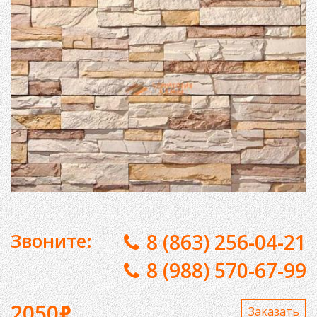
Звоните:
8 (863) 256-04-21
8 (988) 570-67-99
2050
₽
Заказaть