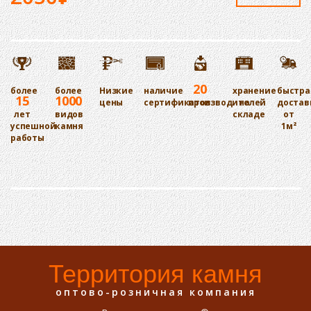
20
более
более
Низкие
наличие
хранение
быстра
15
1000
цены
сертификатов
производителей
на
достав
лет
видов
складе
от
успешной
камня
1м²
работы
Территория камня
оптово-розничная компания