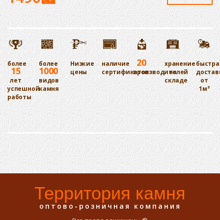
20
более
более
Низкие
наличие
хранение
быстра
15
1000
цены
сертификатов
производителей
на
достав
лет
видов
складе
от
успешной
камня
1м²
работы
Территория камня
оптово-розничная компания