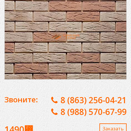
Звоните:
8 (863) 256-04-21
8 (988) 570-67-99
1490
⃏
Заказaть