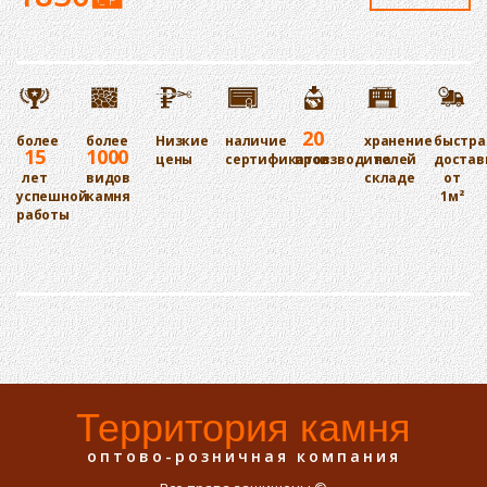
20
более
более
Низкие
наличие
хранение
быстра
15
1000
цены
сертификатов
производителей
на
достав
лет
видов
складе
от
успешной
камня
1м²
работы
Территория камня
оптово-розничная компания