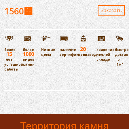
1560
⃏
Заказaть
20
более
более
Низкие
наличие
хранение
быстра
15
1000
цены
сертификатов
производителей
на
достав
лет
видов
складе
от
успешной
камня
1м²
работы
Территория камня