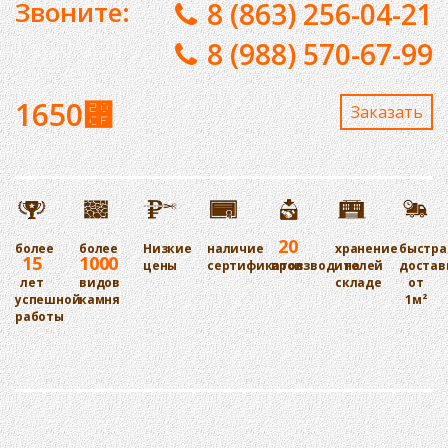
Звоните:
8 (863) 256-04-21
8 (988) 570-67-99
1650
⃏
Заказaть
20
более
более
Низкие
наличие
хранение
быстра
15
1000
цены
сертификатов
производителей
на
достав
лет
видов
складе
от
успешной
камня
1м²
работы