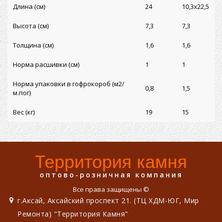
Длина (см)
24
10,3x22,5
Высота (см)
7,3
7,3
Толщина (см)
1,6
1,6
Норма расшивки (см)
1
1
Норма упаковки в гофрокороб (м2/
0,8
1,5
м.пог)
Вес (кг)
19
15
Территория камня
оптово-розничная компания
Все права защищены ©
г.Аксай, Аксайский проспект 21. (ТЦ ХДМ-ЮГ, Мир
Ремонта) "Территория Камня"