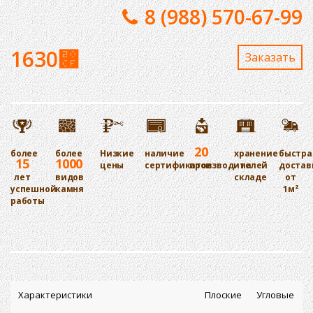
8 (988) 570-67-99
1630
⃏
Заказaть
20
более
более
Низкие
наличие
хранение
быстра
15
1000
цены
сертификатов
производителей
на
достав
лет
видов
складе
от
успешной
камня
1м²
работы
Характеристики
Плоские
Угловые