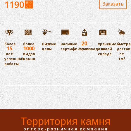
1190
⃏
Заказaть
20
более
более
Низкие
наличие
хранение
быстра
15
1000
цены
сертификатов
производителей
на
достав
лет
видов
складе
от
успешной
камня
1м²
работы
Территория камня
оптово-розничная компания