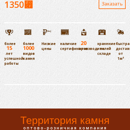
1350
⃏
Заказaть
20
более
более
Низкие
наличие
хранение
быстра
15
1000
цены
сертификатов
производителей
на
достав
лет
видов
складе
от
успешной
камня
1м²
работы
Территория камня
оптово-розничная компания