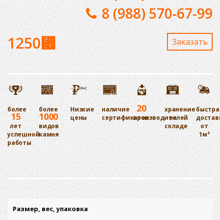
8 (988) 570-67-99
1250
⃏
Заказaть
20
более
более
Низкие
наличие
хранение
быстра
15
1000
цены
сертификатов
производителей
на
достав
лет
видов
складе
от
успешной
камня
1м²
работы
Размер, вес, упаковка