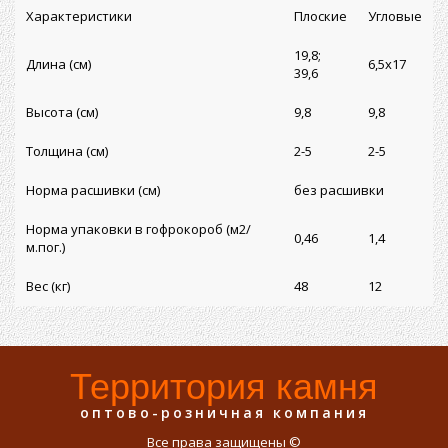
Характеристики
Плоские
Угловые
19,8;
Длина (см)
6,5x17
39,6
Высота (см)
9,8
9,8
Толщина (см)
2-5
2-5
Норма расшивки (см)
без расшивки
Норма упаковки в гофрокороб (м2/
0,46
1,4
м.пог.)
Вес (кг)
48
12
Территория камня
оптово-розничная компания
Все права защищены ©