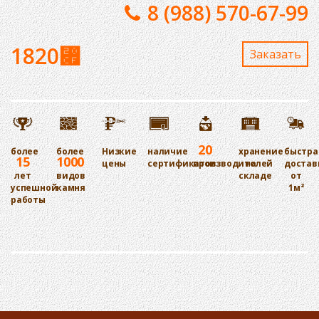
8 (988) 570-67-99
1820
⃏
Заказaть
20
более
более
Низкие
наличие
хранение
быстра
15
1000
цены
сертификатов
производителей
на
достав
лет
видов
складе
от
успешной
камня
1м²
работы