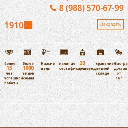
8 (988) 570-67-99
1910
⃏
Заказaть
20
более
более
Низкие
наличие
хранение
быстра
15
1000
цены
сертификатов
производителей
на
достав
лет
видов
складе
от
успешной
камня
1м²
работы