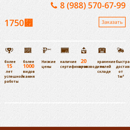
8 (988) 570-67-99
1750
⃏
Заказaть
20
более
более
Низкие
наличие
хранение
быстра
15
1000
цены
сертификатов
производителей
на
достав
лет
видов
складе
от
успешной
камня
1м²
работы