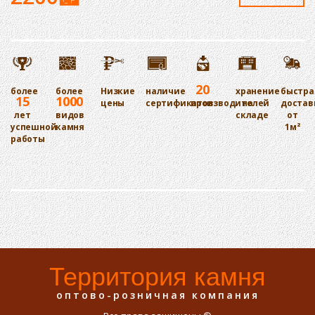
20
более
более
Низкие
наличие
хранение
быстра
15
1000
цены
сертификатов
производителей
на
достав
лет
видов
складе
от
успешной
камня
1м²
работы
Территория камня
оптово-розничная компания