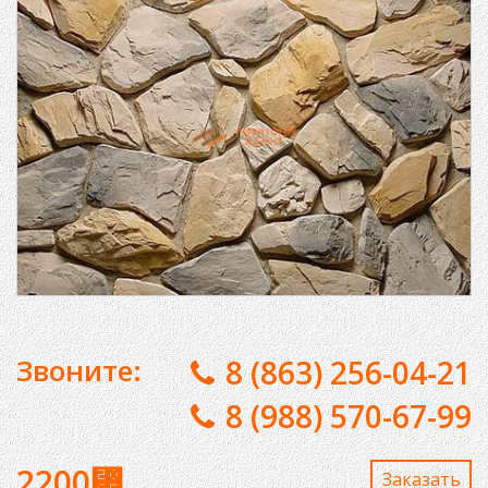
Звоните:
8 (863) 256-04-21
8 (988) 570-67-99
2200
⃏
Заказaть