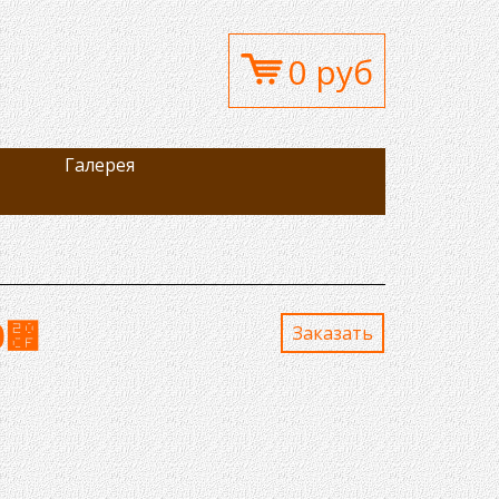
0 руб
Галерея
0
⃏
Заказaть