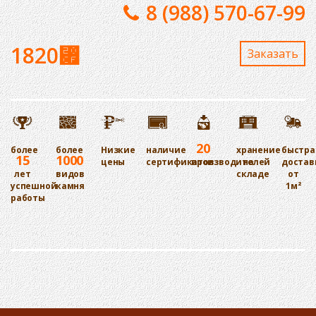
8 (988) 570-67-99
1820
⃏
Заказaть
20
более
более
Низкие
наличие
хранение
быстра
15
1000
цены
сертификатов
производителей
на
достав
лет
видов
складе
от
успешной
камня
1м²
работы