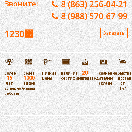
Звоните:
8 (863) 256-04-21
8 (988) 570-67-99
1230
⃏
Заказaть
20
более
более
Низкие
наличие
хранение
быстра
15
1000
цены
сертификатов
производителей
на
достав
лет
видов
складе
от
успешной
камня
1м²
работы