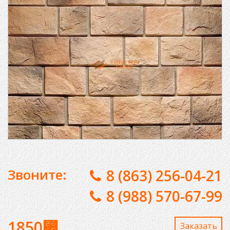
Звоните:
8 (863) 256-04-21
8 (988) 570-67-99
1850
⃏
Заказaть