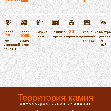
20
более
более
Низкие
наличие
хранение
быстра
15
1000
цены
сертификатов
производителей
на
достав
лет
видов
складе
от
успешной
камня
1м²
работы
Территория камня
оптово-розничная компания