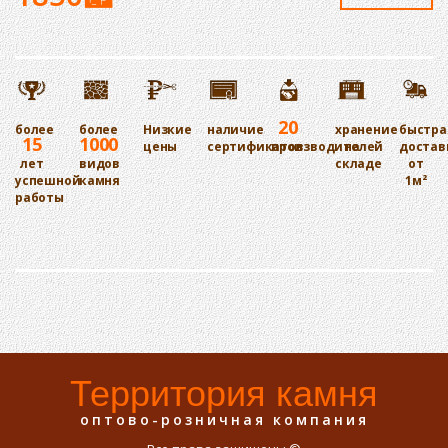
20
более
более
Низкие
наличие
хранение
быстра
15
1000
цены
сертификатов
производителей
на
достав
лет
видов
складе
от
успешной
камня
1м²
работы
Территория камня
оптово-розничная компания