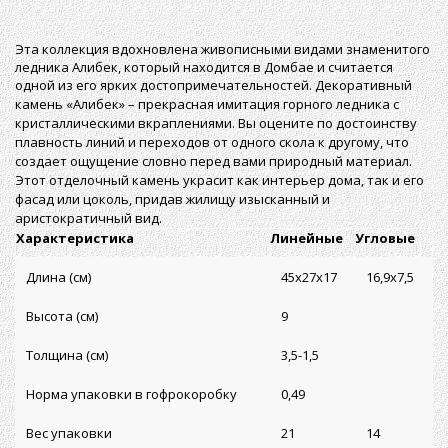
Эта коллекция вдохновлена живописными видами знаменитого
ледника Алибек, который находится в Домбае и считается
одной из его ярких достопримечательностей.
Декоративный
камень
«Алибек» – прекрасная имитация горного ледника с
кристаллическими вкраплениями. Вы оцените по достоинству
плавность линий и переходов от одного скола к другому, что
создает ощущение словно перед вами природный материал.
Этот отделочный камень украсит как интерьер дома, так и его
фасад или цоколь, придав жилищу изысканный и
аристократичный вид.
Характеристика
Линейные
Угловые
Длина (см)
45х27х17
16,9х7,5
Высота (см)
9
Толщина (см)
3,5-1,5
Норма упаковки в гофрокоробку
0,49
Вес упаковки
21
14