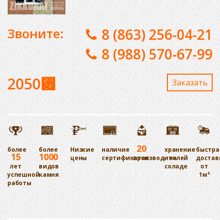
Звоните:
8 (863) 256-04-21
8 (988) 570-67-99
2050
⃏
Заказaть
20
более
более
Низкие
наличие
хранение
быстра
15
1000
цены
сертификатов
производителей
на
достав
лет
видов
складе
от
успешной
камня
1м²
работы