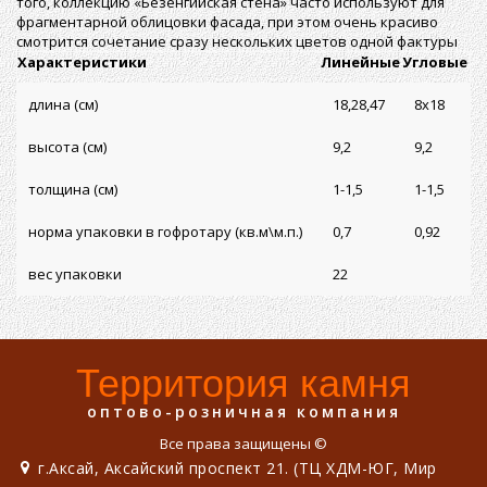
того, коллекцию «Безенгийская стена» часто используют для
фрагментарной облицовки фасада, при этом очень красиво
смотрится сочетание сразу нескольких цветов одной фактуры
Характеристики
Линейные
Угловые
длина (см)
18,28,47
8х18
высота (см)
9,2
9,2
толщина (см)
1-1,5
1-1,5
норма упаковки в гофротару (кв.м\м.п.)
0,7
0,92
вес упаковки
22
Территория камня
оптово-розничная компания
Все права защищены ©
г.Аксай, Аксайский проспект 21. (ТЦ ХДМ-ЮГ, Мир