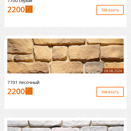
7700 серый
2200
⃏
Заказaть
09.08.2026
7701 песочный
2200
⃏
Заказaть