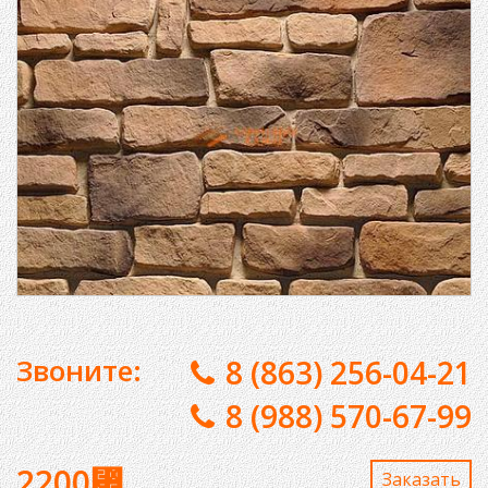
Звоните:
8 (863) 256-04-21
8 (988) 570-67-99
2200
⃏
Заказaть