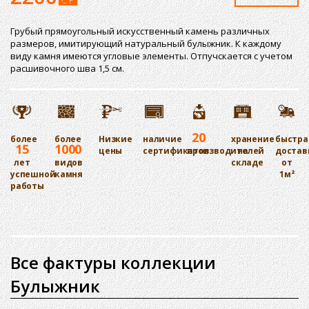
Грубый прямоугольный искусственный камень различных
размеров, имитирующий натуральный булыжник. К каждому
виду камня имеются угловые элементы. Отпучскается с учетом
расшивочного шва 1,5 см.
20
более
более
Низкие
наличие
хранение
быстра
15
1000
цены
сертификатов
производителей
на
достав
лет
видов
складе
от
успешной
камня
1м²
работы
Все фактуры коллекции
Булыжник