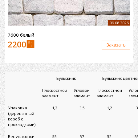
09.08.2026
7600 белый
2200
⃏
Заказaть
Булыжник
Булыжник цветно
Плоскостной
Угловой
Плоскостной
Угло
элемент
элемент
элемент
элем
Упаковка
1,2
3,5
1,2
3
(деревянный
короб с
прокладками)
Вес упаковки
55
57
52
5