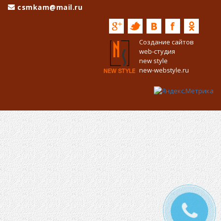
csmkam@mail.ru
Создание сайтов
web-студия
new style
new-webstyle.ru