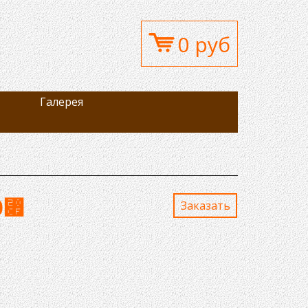
0 руб
Галерея
0
⃏
Заказaть