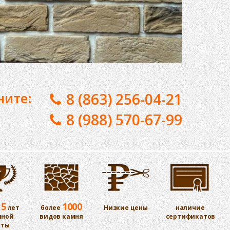
ните:
8 (863) 256-04-21
8 (988) 570-67-99
15
1000
лет
более
Низкие цены
наличие
шной
видов камня
сертификатов
оты