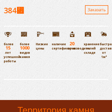
384
⃏
Заказaть
20
более
более
Низкие
наличие
хранение
быстра
15
1000
цены
сертификатов
производителей
на
достав
лет
видов
складе
от
успешной
камня
1м²
работы
Территория камня