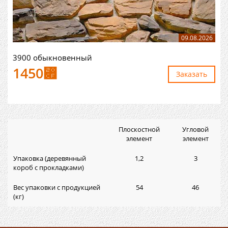
09.08.2026
3900 обыкновенный
1450
⃏
Заказaть
Плоскостной
Угловой
элемент
элемент
Упаковка (деревянный
1,2
3
короб с прокладками)
Вес упаковки с продукцией
54
46
(кг)