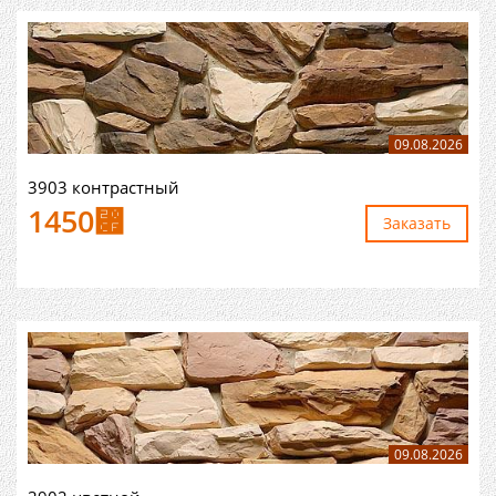
09.08.2026
3903 контрастный
1450
⃏
Заказaть
09.08.2026