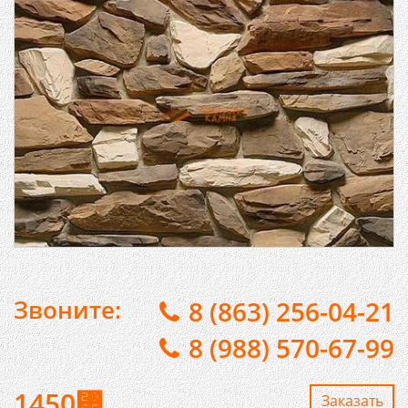
Звоните:
8 (863) 256-04-21
8 (988) 570-67-99
1450
⃏
Заказaть