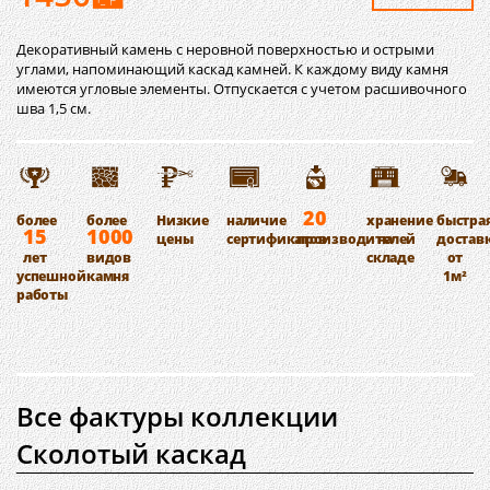
Декоративный камень с неровной поверхностью и острыми
углами, напоминающий каскад камней. К каждому виду камня
имеются угловые элементы. Отпускается с учетом расшивочного
шва 1,5 см.
20
более
более
Низкие
наличие
хранение
быстра
15
1000
цены
сертификатов
производителей
на
достав
лет
видов
складе
от
успешной
камня
1м²
работы
Все фактуры коллекции
Сколотый каскад