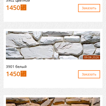
3902 цветной
1450
⃏
Заказaть
09.08.2026
3901 белый
1450
⃏
Заказaть