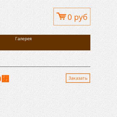
0 руб
Галерея
0
⃏
Заказaть