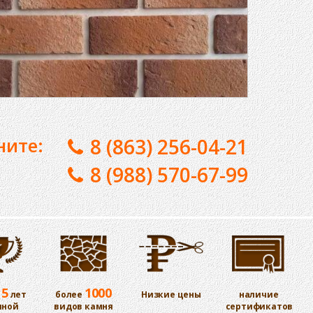
ните:
8 (863) 256-04-21
8 (988) 570-67-99
15
1000
лет
более
Низкие цены
наличие
шной
видов камня
сертификатов