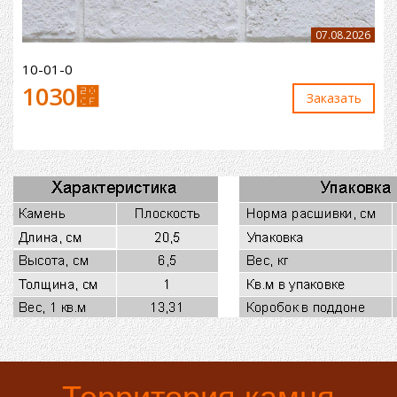
07.08.2026
10-01-0
1030
⃏
Заказaть