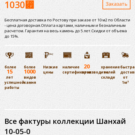
1030
⃏
Заказaть
Бесплатная доставка по Ростову при заказе от 10 м2 по Области
- цена договорная.Оплата картами, наличным и безналичным
расчетом. Гарантия на весь камень до 5 лет.Скидки от объема
до 15%.
20
более
более
Низкие
наличие
хранение
быстра
15
1000
цены
сертификатов
производителей
на
достав
лет
видов
складе
от
успешной
камня
1м²
работы
Все фактуры коллекции Шанхай
10-05-0