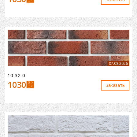
07.08.2026
10-32-0
1030
⃏
Заказaть