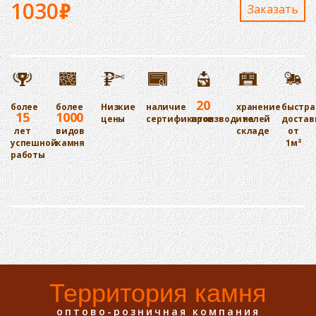
1030
₽
Заказaть
20
более
более
Низкие
наличие
хранение
быстра
15
1000
цены
сертификатов
производителей
на
достав
лет
видов
складе
от
успешной
камня
1м²
работы
Территория камня
оптово-розничная компания